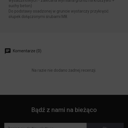
wysadzinowych - zalecana wymiana gruntu na kruszywo +
suchy beton)
Do podstawy osadzonej w gruncie wystarczy przykręcić
słupek dołączonymi śrubami M8.
Komentarze (0)
Na razie nie dodano żadnej recenzji.
Bądź z nami na bieżąco