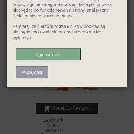
Dostępne

poszczególne kategorie cookies, takie jak: cookies
niezbędne do funkcjonowania strony, analityczne,
Pokazano 1-1 z 1 pozycji
funkcjonalne czy marketingowe.
Pamiętaj, że niektóre rodzaje plików cookies są
niezbędne do działania strony i nie można ich
NOWY
wyłączyć.
Zgadzam się
Więcej opcji

Dodaj Do Koszyka
Zestaw 9
Sztuk
Narzędzia