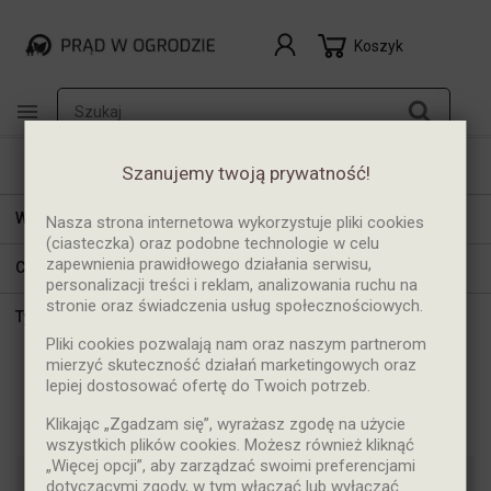
Koszyk

Szanujemy twoją prywatność!
Wybory

Nasza strona internetowa wykorzystuje pliki cookies
(ciasteczka) oraz podobne technologie w celu
zapewnienia prawidłowego działania serwisu,
Cena

personalizacji treści i reklam, analizowania ruchu na
stronie oraz świadczenia usług społecznościowych.
Typ

Pliki cookies pozwalają nam oraz naszym partnerom
mierzyć skuteczność działań marketingowych oraz
lepiej dostosować ofertę do Twoich potrzeb.
Wkrętaki
Klikając „Zgadzam się”, wyrażasz zgodę na użycie
wszystkich plików cookies. Możesz również kliknąć
„Więcej opcji”, aby zarządzać swoimi preferencjami
dotyczącymi zgody, w tym włączać lub wyłączać