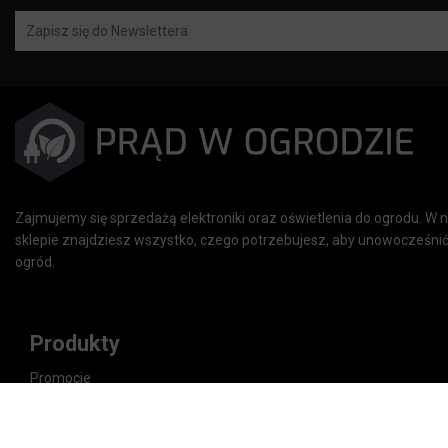
Zajmujemy się sprzedażą elektroniki oraz oświetlenia do ogrodu. W
sklepie znajdziesz wszystko, czego potrzebujesz, aby unowocześnić
ogród.
Produkty
Promocje
Nowe produkty
Najczęściej kupowane