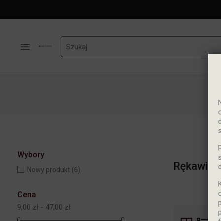

Wybory
Rękawice
Nowy produkt
(6)
Cena
9,00 zł - 47,00 zł