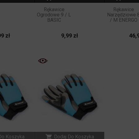
Rękawice
Rękawice
Ogrodowe 9 / L
Narzędziowe 
BASIC
/ M ENERGO
Cena
Cena
9 zł
9,99 zł
46,9
NOWY
NOWY

Do Koszyka
Dodaj Do Koszyka