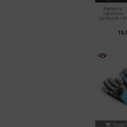
Rękawice
Ogrodowe
Cellfast 8 / M
15,9

Dodaj 