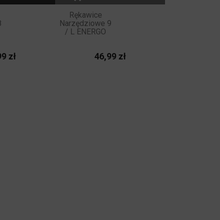
Rękawice
8
Narzędziowe 9
/ L ENERGO
Cena
Cena
9 zł
46,99 zł