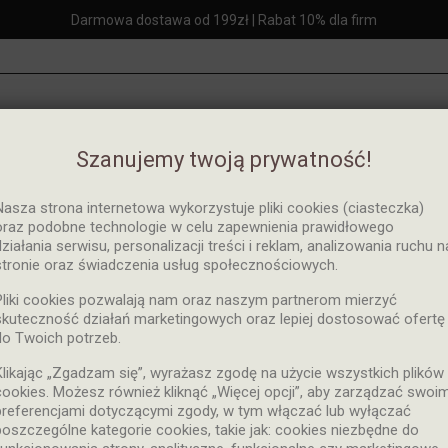
Darmowa dostawa od 199zł | Rabat 10% dla firm
Szanujemy twoją prywatność!
Strona główna
BHP
Rękawice ochronne
Nasza strona internetowa wykorzystuje pliki cookies (ciasteczka)
oraz podobne technologie w celu zapewnienia prawidłowego
działania serwisu, personalizacji treści i reklam, analizowania ruchu n
stronie oraz świadczenia usług społecznościowych.
Pliki cookies pozwalają nam oraz naszym partnerom mierzyć
skuteczność działań marketingowych oraz lepiej dostosować ofertę
 ochronne
do Twoich potrzeb.
Klikając „Zgadzam się”, wyrażasz zgodę na użycie wszystkich plików
cookies. Możesz również kliknąć „Więcej opcji”, aby zarządzać swoim
Rękawice ochronne
preferencjami dotyczącymi zgody, w tym włączać lub wyłączać
poszczególne kategorie cookies, takie jak: cookies niezbędne do