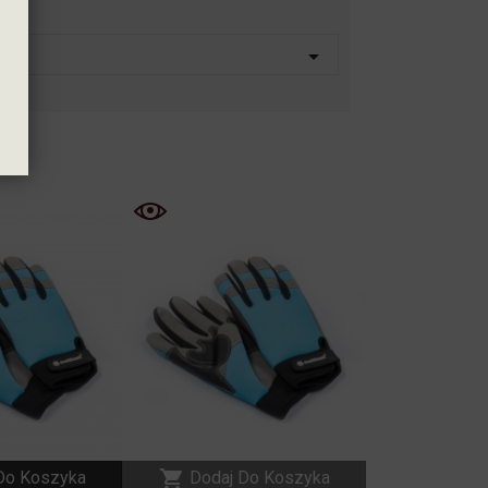

NOWY
NOWY

Do Koszyka
Dodaj Do Koszyka