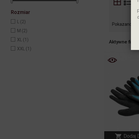
J
Rozmiar
L
(2)
Pokazano 1-6 
M
(2)
XL
(1)
Aktywne filtry
XXL
(1)

Dodaj 