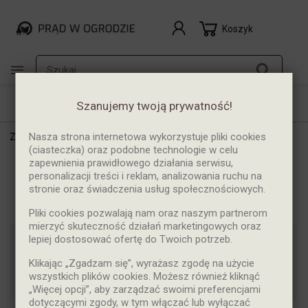
Koszyk

Szanujemy twoją prywatność!
Nasza strona internetowa wykorzystuje pliki cookies
Zasilanie

(ciasteczka) oraz podobne technologie w celu
zapewnienia prawidłowego działania serwisu,
personalizacji treści i reklam, analizowania ruchu na
stronie oraz świadczenia usług społecznościowych.
Słupki z gniazdami 400V
Pliki cookies pozwalają nam oraz naszym partnerom
mierzyć skuteczność działań marketingowych oraz
lepiej dostosować ofertę do Twoich potrzeb.
Dostępne

Klikając „Zgadzam się”, wyrażasz zgodę na użycie
wszystkich plików cookies. Możesz również kliknąć
Pokazano 1-1 z 1 pozycji
„Więcej opcji”, aby zarządzać swoimi preferencjami
dotyczącymi zgody, w tym włączać lub wyłączać