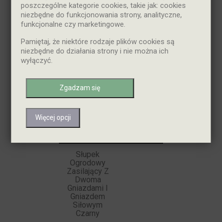
poszczególne kategorie cookies, takie jak: cookies
niezbędne do funkcjonowania strony, analityczne,
NOWY
funkcjonalne czy marketingowe.
Pamiętaj, że niektóre rodzaje plików cookies są
niezbędne do działania strony i nie można ich
wyłączyć.
Zgadzam się
Więcej opcji

Dodaj Do Koszyka
Słupek
Ogrodowy
Zasilający Z
Dwoma
Gniazdami I
Gniazdem
Siłowym
Czarny