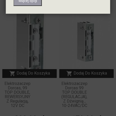
Więcej opcji
NOWY


Dodaj Do Koszyka
Dodaj Do Koszyka
Elektrozaczep
Elektrozaczep
Dorcas, 99
Dorcas 99
TOP DOUBLE,
TOP DOUBLE
REWERSYJNY
(REGULACJA),
Z Regulacją,
Z Dźwignią ,
12V DC
10-24VAC/DC