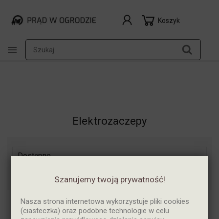
Koszyk

Elektrozaczepy
Dostępne

Pokazano 1-20 z 79 pozycji
Szanujemy twoją prywatność!
Nasza strona internetowa wykorzystuje pliki cookies
(ciasteczka) oraz podobne technologie w celu
NOWY