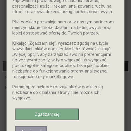
zapewnienia prawidłowego działania serwisu,
personalizacji treści i reklam, analizowania ruchu na
stronie oraz świadczenia usług społecznościowych.
Pliki cookies pozwalają nam oraz naszym partnerom
mierzyć skuteczność działań marketingowych oraz
lepiej dostosować ofertę do Twoich potrzeb.
Klikając „Zgadzam się”, wyrażasz zgodę na użycie
wszystkich plików cookies. Możesz również kliknąć
„Więcej opcji”, aby zarządzać swoimi preferencjami
dotyczącymi zgody, w tym włączać lub wyłączać


poszczególne kategorie cookies, takie jak: cookies
Dodaj Do Koszyka
Dodaj Do Koszyka
niezbędne do funkcjonowania strony, analityczne,
funkcjonalne czy marketingowe.
Elektrozaczep
Elektrozaczep
Dorcas 50,
Dorcas, 99
Pamiętaj, że niektóre rodzaje plików cookies są
REWERSYJNY,
TOP DOUBLE,
Z Regulacją,
REWERSYJNY,
niezbędne do działania strony i nie można ich
12V DC
DŹWIGNIA,
wyłączyć.
REGULACJA,
12VDC
Cena
232,99 zł
Zgadzam się
Cena
339,99 zł