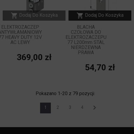


Dodaj Do Koszyka
Dodaj Do Koszyka
ELEKTROZACZEP
BLACHA
ANTYWŁAMANIOWY
CZOŁOWA DO
77 HEAVY DUTY 12V
ELEKTROZACZEPU
AC LEWY
77 L200mm STAL
NIERDZEWNA
PRAWA
Cena
369,00 zł
Cena
54,70 zł
Pokazano 1-20 z 79 pozycji

1
2
3
4