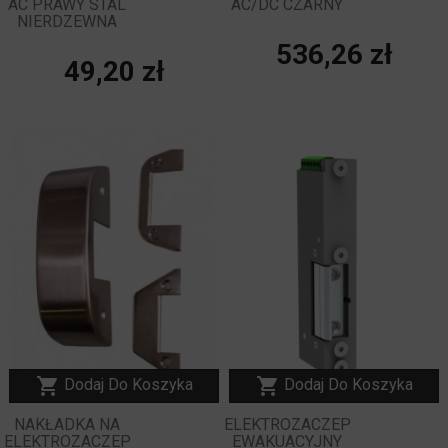
AC PRAWY STAL
AC/DC CZARNY
NIERDZEWNA
Cena
536,26 zł
Cena
49,20 zł
NOWY


Dodaj Do Koszyka
Dodaj Do Koszyka
NAKŁADKA NA
ELEKTROZACZEP
ELEKTROZACZEP
EWAKUACYJNY