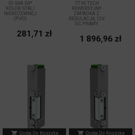
IS-568-00*
77 HI TECH
KOLOR STALI
REWERSYJNY
NIERDZEWNEJ
ZAPADKA Z
(PVD)
REGULACJĄ 12V
DC PRAWY
Cena
281,71 zł
Cena
1 896,96 zł
NOWY


Dodaj Do Koszyka
Dodaj Do Koszyka