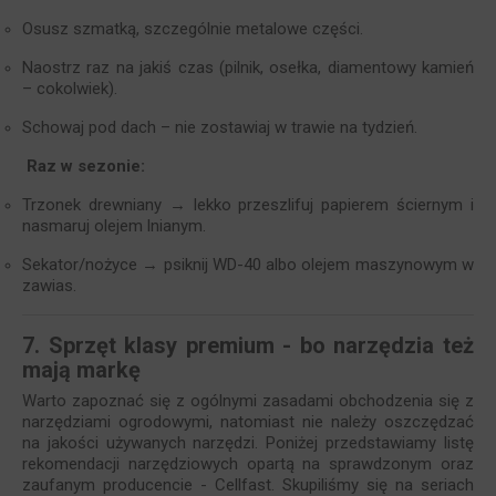
Osusz szmatką, szczególnie metalowe części.
Naostrz raz na jakiś czas (pilnik, osełka, diamentowy kamień
– cokolwiek).
Schowaj pod dach – nie zostawiaj w trawie na tydzień.
Raz w sezonie:
Trzonek drewniany → lekko przeszlifuj papierem ściernym i
nasmaruj olejem lnianym.
Sekator/nożyce → psiknij WD-40 albo olejem maszynowym w
zawias.
7. Sprzęt klasy premium - bo narzędzia też
mają markę
Warto zapoznać się z ogólnymi zasadami obchodzenia się z
narzędziami ogrodowymi, natomiast nie należy oszczędzać
na jakości używanych narzędzi. Poniżej przedstawiamy listę
rekomendacji narzędziowych opartą na sprawdzonym oraz
zaufanym producencie - Cellfast. Skupiliśmy się na seriach