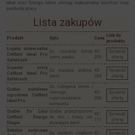
Ideal oraz Energo, które oferują maksymalny komfort oraz
swobodę pracy:
Lista zakupów
Link do
Produkt
Opis
Cena
produktu
Łopata uniwersalna
Do rzucania luźnej
40-
Sprawdź
Cellfast Ideal Pro
ziemi, piasku
209
ofertę
Safetouch
Szpadel ostry
Do kopania dołków,
40-
Sprawdź
Cellfast Ideal Pro
darni
204
ofertę
Safetouch
Do rozbijania ziemii i
Grabie metalowe
równego
40-
Sprawdź
ogrodowe Cellfast
rozprowadzania
208
ofertę
Ideal Pro
kompostu
Grabie Do Liści
Grabie przeznaczone
40-
Sprawdź
Cellfast Energo
do liści i trawy, nie
111
ofertę
Długie
zrywające darni
Sekator nożycowy
Do cieńkich, miękkich
41-
Sprawdź