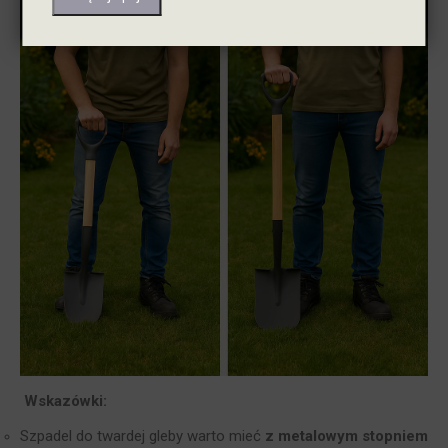
Wskazówki:
Szpadel do twardej gleby warto mieć
z metalowym stopniem