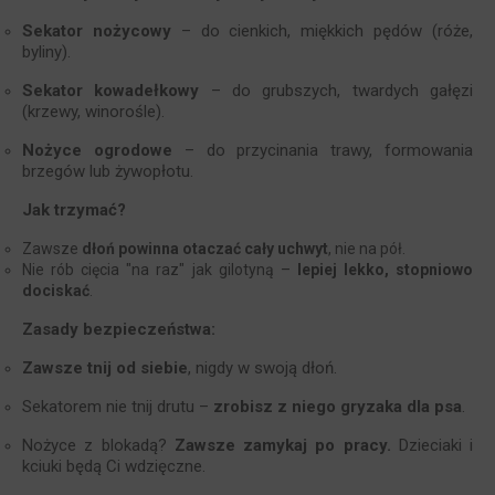
Sekator nożycowy
– do cienkich, miękkich pędów (róże,
byliny).
Sekator kowadełkowy
– do grubszych, twardych gałęzi
(krzewy, winorośle).
Nożyce ogrodowe
– do przycinania trawy, formowania
brzegów lub żywopłotu.
Jak trzymać?
Zawsze
dłoń powinna otaczać cały uchwyt
, nie na pół.
Nie rób cięcia "na raz" jak gilotyną –
lepiej lekko, stopniowo
dociskać
.
Zasady bezpieczeństwa:
Zawsze tnij od siebie
, nigdy w swoją dłoń.
Sekatorem nie tnij drutu –
zrobisz z niego gryzaka dla psa
.
Nożyce z blokadą?
Zawsze zamykaj po pracy.
Dzieciaki i
kciuki będą Ci wdzięczne.