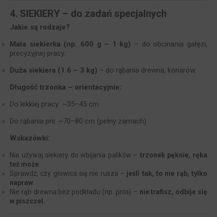
4. SIEKIERY – do zadań specjalnych
Jakie są rodzaje?
Mała siekierka (np. 600 g – 1 kg)
– do obcinania gałęzi,
precyzyjnej pracy.
Duża siekiera (1.6 – 3 kg)
– do rąbania drewna, konarów.
Długość trzonka – orientacyjnie:
Do lekkiej pracy: ~35–45 cm
Do rąbania pni: ~70–80 cm (pełny zamach)
Wskazówki:
Nie używaj siekiery do wbijania palików –
trzonek pęknie, ręka
też może
.
Sprawdź, czy głowica się nie rusza –
jeśli tak, to nie rąb, tylko
napraw
.
Nie rąb drewna bez podkładu (np. pnia) –
nie trafisz, odbije się
w piszczel.