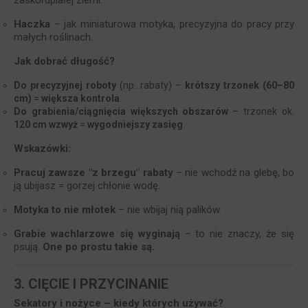
zaskorupiałej ziemi.
Haczka
– jak miniaturowa motyka, precyzyjna do pracy przy
małych roślinach.
Jak dobrać długość?
Do precyzyjnej roboty
(np. rabaty) –
krótszy trzonek
(60–80
cm)
=
większa kontrola
.
Do grabienia/ciągnięcia większych obszarów
– trzonek ok.
120 cm wzwyż
=
wygodniejszy zasięg
.
Wskazówki:
Pracuj zawsze "z brzegu" rabaty
– nie wchodź na glebę, bo
ją ubijasz = gorzej chłonie wodę.
Motyka
to nie młotek
– nie wbijaj nią palików.
Grabie wachlarzowe
się wyginają
– to nie znaczy, że się
psują.
One po prostu takie są.
3. CIĘCIE I PRZYCINANIE
Sekatory i nożyce – kiedy których używać?