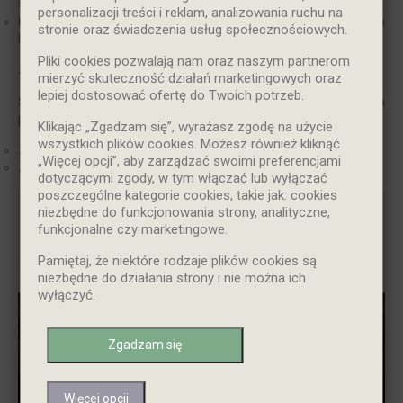
tort. Idealny do kopania dołków i odcinania darni.
personalizacji treści i reklam, analizowania ruchu na
Łopata – zaokrąglona „łycha” -
najlepsza do przerzucania
stronie oraz świadczenia usług społecznościowych.
luźnej ziemi, piasku, żwiru.
Pliki cookies pozwalają nam oraz naszym partnerom
Jak dobrać długość trzonka?
mierzyć skuteczność działań marketingowych oraz
lepiej dostosować ofertę do Twoich potrzeb.
Stań prosto
i postaw narzędzie przy sobie – koniec trzonka
powinien być
między pępkiem a mostkiem.
Klikając „Zgadzam się”, wyrażasz zgodę na użycie
wszystkich plików cookies. Możesz również kliknąć
Za krótkie = garb i wizyta u fizjoterapeuty.
„Więcej opcji”, aby zarządzać swoimi preferencjami
Za długie = mniejsza kontrola, brak dźwigni.
dotyczącymi zgody, w tym włączać lub wyłączać
poszczególne kategorie cookies, takie jak: cookies
niezbędne do funkcjonowania strony, analityczne,
funkcjonalne czy marketingowe.
Pamiętaj, że niektóre rodzaje plików cookies są
niezbędne do działania strony i nie można ich
wyłączyć.
Zgadzam się
Więcej opcji