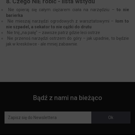
8. Czego NIE robić - lista wstydu
Nie opieraj się całym ciężarem ciała na narzędziu –
to nie
barierka
Nie mieszaj narzędzi ogrodowych z warsztatowymi –
łom to
nie szpadel, a sekator to nie cążki do drutu
Nie tnij „na pałę” – zawsze patrz gdzie leci ostrze
Nie przenoś narzędzi ostrzem do góry – jak upadnie, to będzie
jak w kreskówce - ale mniej zabawnie.
Bądź z nami na bieżąco