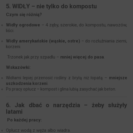
5. WIDŁY – nie tylko do kompostu
Czym się różnią?
Widły ogrodowe
– 4 zęby, szerokie, do kompostu, nawozów,
liści.
Widły amerykańskie (wąskie, ostre)
– do rozluźniania ziemi,
korzeni.
Trzonek jak przy szpadlu –
mniej więcej do pasa
.
Wskazówki:
Widłami lepiej przenosić rośliny z bryłą niż łopatą –
mniejsze
uszkodzenia korzeni
.
Po pracy opłucz – kompost i glina lubią zasychać jak beton.
6. Jak dbać o narzędzia – żeby służyły
latami
Po każdej pracy:
Opłucz wodą z węża albo wiadra.