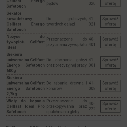
Cellfast Energo
pędów
020
ofertę
Safetouch
Sekator
kowadełkowy
Do grubszych,
41-
Sprawdź
Cellfast Energo
twardych gałęzi
021
ofertę
Safetouch
Nożyce do
Przeznaczone do
40-
Sprawdź
żywopłotu Cellfast
przycinania żywopłotu
401
ofertę
Ideal
Siekiera
uniwersalna Cellfast
Do obcinania gałęzi
41-
Sprawdź
Energo Safetouch
oraz precyzyjnej pracy
001
ofertę
600g
Siekiera
uniwersalna Cellfast
Do rąbania drewna i
41-
Sprawdź
Energo Safetouch
konarów
008
ofertę
2,7kg
Widły do kopania
Przeznaczone do
40-
Sprawdź
Cellfast Ideal Pro
przekopywania oraz
222
ofertę
Safetouch
spulchniania gleby