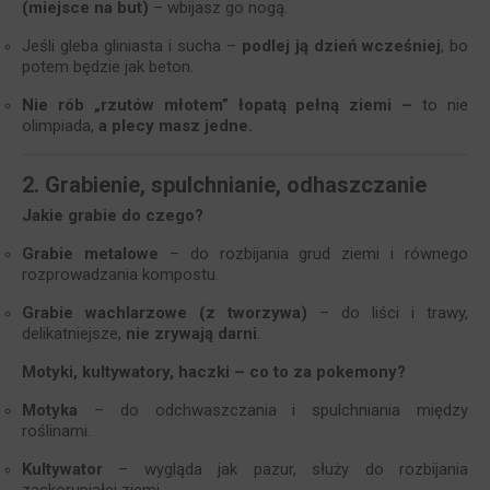
(miejsce na but)
– wbijasz go nogą.
Jeśli gleba gliniasta i sucha –
podlej ją dzień wcześniej
, bo
potem będzie jak beton.
Nie rób „rzutów młotem” łopatą pełną ziemi –
to nie
olimpiada,
a plecy masz jedne.
2. Grabienie, spulchnianie, odhaszczanie
Jakie grabie do czego?
Grabie metalowe
– do rozbijania grud ziemi i równego
rozprowadzania kompostu.
Grabie wachlarzowe (z tworzywa)
– do liści i trawy,
delikatniejsze,
nie zrywają darni
.
Motyki, kultywatory, haczki – co to za pokemony?
Motyka
– do odchwaszczania i spulchniania między
roślinami.
Kultywator
– wygląda jak pazur, służy do rozbijania