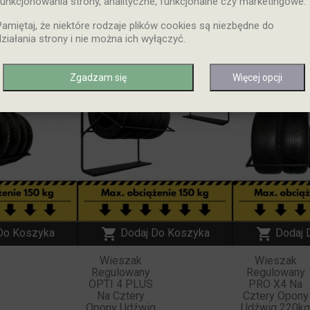
funkcjonowania strony, analityczne, funkcjonalne czy marketingowe.
Pamiętaj, że niektóre rodzaje plików cookies są niezbędne do
działania strony i nie można ich wyłączyć.
NOWY
NOWY
Zgadzam się
Więcej opcji


Do Koszyka
Dodaj Do Koszyka
Dodaj 
Wieszak
Wieszak
Regulowany
Regulowany
OPTI 4 PLUS
PRO X4 Na
Na Cztery
Cztery Opony
g
Opony Udźwig
Udźwig 220k