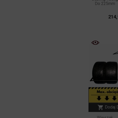
Do 225mm
214,

Dodaj 
Wieszak