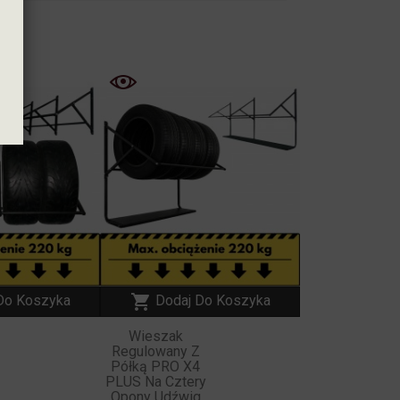
NOWY
NOWY

Do Koszyka
Dodaj Do Koszyka
Wieszak
Regulowany Z
Półką PRO X4
PLUS Na Cztery
g
Opony Udźwig