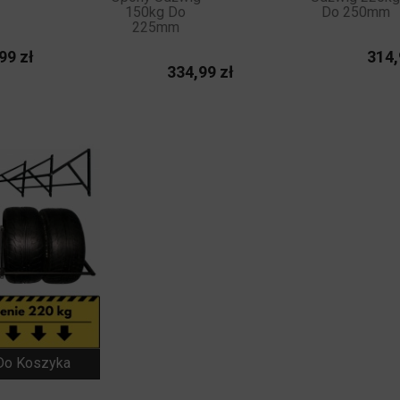
150kg Do
Do 250mm
225mm
Cena
99 zł
314,
Cena
334,99 zł
NOWY
Do Koszyka