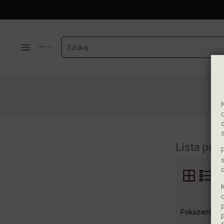

Lista pro
J
Pokazano 1-5 