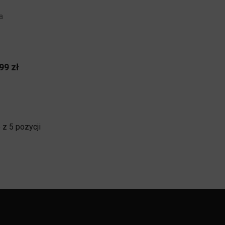
a
g
Cena
99 zł
z 5 pozycji