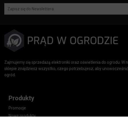
Zajmujemy się sprzedażą elektroniki oraz oświetlenia do ogrodu. W
sklepie znajdziesz wszystko, czego potrzebujesz, aby unowocześnić
ogród.
Produkty
Promocje
Nowe produkty
Najczęściej kupowane