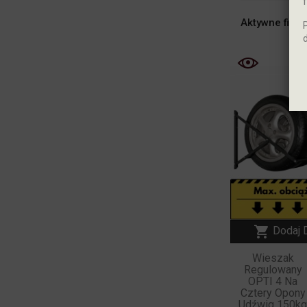
Aktywne filtry

Dodaj 
Wieszak
Regulowany
OPTI 4 Na
Cztery Opony
Udźwig 150k