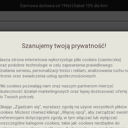
Darmowa dostawa od 199zł | Rabat 10% dla firm
Szanujemy twoją prywatność!
Strona główna
Marki
Sicht
Nasza strona internetowa wykorzystuje pliki cookies (ciasteczka)
oraz podobne technologie w celu zapewnienia prawidłowego
działania serwisu, personalizacji treści i reklam, analizowania ruchu n
stronie oraz świadczenia usług społecznościowych.
duktów marki Sicht
Pliki cookies pozwalają nam oraz naszym partnerom mierzyć
skuteczność działań marketingowych oraz lepiej dostosować ofertę
do Twoich potrzeb.
est 5 produktów.
Klikając „Zgadzam się”, wyrażasz zgodę na użycie wszystkich plików
cookies. Możesz również kliknąć „Więcej opcji”, aby zarządzać swoim
Dostępne
Sortuj wg:
preferencjami dotyczącymi zgody, w tym włączać lub wyłączać
z 5 pozycji
poszczególne kategorie cookies, takie jak: cookies niezbędne do