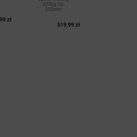
220kg Do
250mm
Cena
99 zł
Cena
519,99 zł