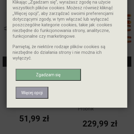
Klikając „Zgadzam się”, wyrażasz zgodę na użycie
wszystkich plików cookies. Możesz również kliknąć
„Więcej opcji”, aby zarządzać swoimi preferencjami
dotyczącymi zgody, w tym włączać lub wyłączać
poszczególne kategorie cookies, takie jak: cookies
niezbędne do funkcjonowania strony, analityczne,
funkcjonalne czy marketingowe.
Pamiętaj, że niektóre rodzaje plików cookies są
niezbędne do działania strony i nie można ich
wyłączyć.


Dodaj Do Koszyka
Dodaj Do Koszyka
Stalowe
Zestaw 9
Zgadzam się
Szczypce
Sztuk
IZOLOWANE
Narzędzia
Elektryczne
Elektryczne
Więcej opcji
Uniwersalne
IZOLOWANE
VDE 1000
Szczypce I
TOTAL
Wkrętaki
Próbnik
Cena
51,99 zł
Cena
229,99 zł