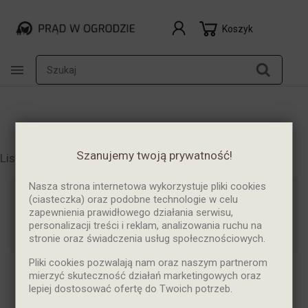
Koszyk

Szanujemy twoją prywatność!
Lista produktów marki Total
Nasza strona internetowa wykorzystuje pliki cookies
(ciasteczka) oraz podobne technologie w celu
Dostępne

zapewnienia prawidłowego działania serwisu,
personalizacji treści i reklam, analizowania ruchu na
Pokazano 1-7 z 7 pozycji
stronie oraz świadczenia usług społecznościowych.
Pliki cookies pozwalają nam oraz naszym partnerom
mierzyć skuteczność działań marketingowych oraz
NOWY
lepiej dostosować ofertę do Twoich potrzeb.